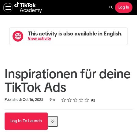
Log In
Search
This activity is also available in English.
View activity
Inspirationen für deine
TikTok Ads
Rating
1 star
2 stars
3 stars
4 stars
5 stars
Duration
Average rating: 0
No reviews
Published: Oct 16, 2025
9m
0
Log In To Launch