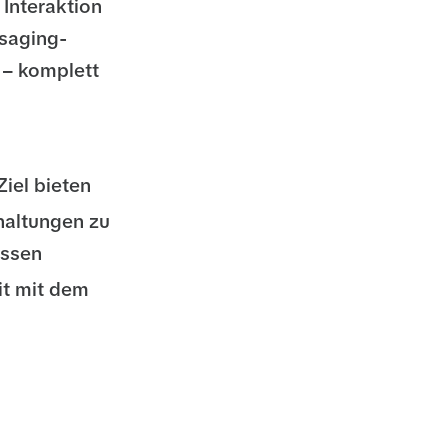
 Interaktion
ssaging-
 – komplett
iel bieten
rhaltungen zu
assen
t mit dem