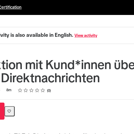
Certification
ivity is also available in English.
View activity
ktion mit Kund*innen übe
 Direktnachrichten
Rating
1 star
2 stars
3 stars
4 stars
5 stars
5
8m
0