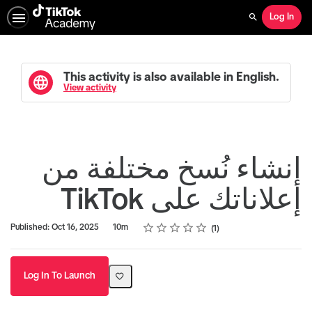
Log In
Search
This activity is also available in English.
View activity
إنشاء نُسخ مختلفة من
إعلاناتك على TikTok
Rating
1 star
2 stars
3 stars
4 stars
5 stars
Duration
Average rating: 2.0
1 review
Published: Oct 16, 2025
10m
1
Log In To Launch